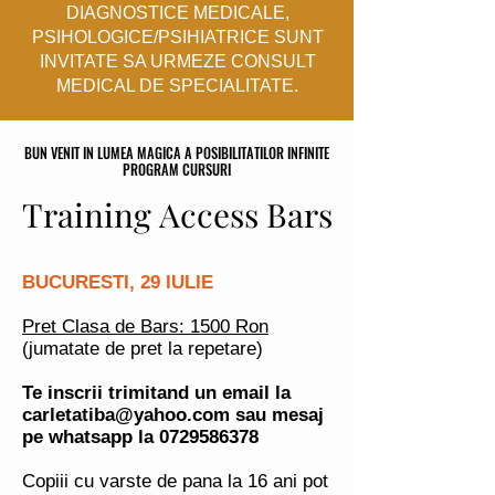
DIAGNOSTICE MEDICALE,
PSIHOLOGICE/PSIHIATRICE SUNT
INVITATE SA URMEZE CONSULT
MEDICAL DE SPECIALITATE.
BUN VENIT IN LUMEA MAGICA A POSIBILITATILOR INFINITE
BUN VENIT IN LUMEA MAGICA A POSIBILITATILOR INFINITE
PROGRAM CURSURI
PROGRAM CURSURI
Training Access Bars
Training Access Bars
BUCURESTI, 29 IULIE
Pret Clasa de Bars: 1500 Ron
(jumatate de pret la repetare)
Te inscrii trimitand un email la
carletatiba@yahoo.com
sau mesaj
pe whatsapp la
0729586378
Copiii cu varste de pana la 16 ani pot