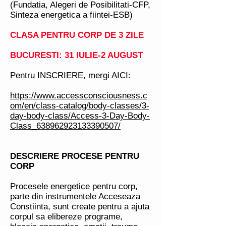
(Fundatia, Alegeri de Posibilitati-CFP,
Sinteza energetica a fiintei-ESB)
CLASA PENTRU CORP DE 3 ZILE
BUCURESTI: 31 IULIE-2 AUGUST
Pentru INSCRIERE, mergi AICI:
https://www.accessconsciousness.c
om/en/class-catalog/body-classes/3-
day-body-class/Access-3-Day-Body-
Class_638962923133390507/
DESCRIERE PROCESE PENTRU
CORP
Procesele energetice pentru corp,
parte din instrumentele Acceseaza
Constiinta, sunt create pentru a ajuta
corpul sa elibereze programe,