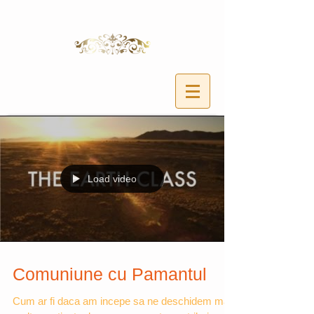
Load video
Comuniune cu Pamantul
Cum ar fi daca am incepe sa ne deschidem mai