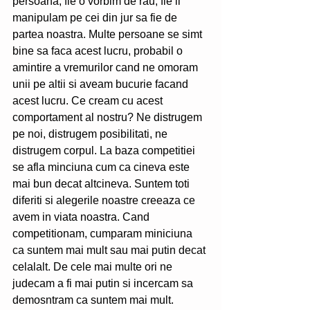
persoana, fie o vorbim de rau, fie ii 
manipulam pe cei din jur sa fie de 
partea noastra. Multe persoane se simt 
bine sa faca acest lucru, probabil o 
amintire a vremurilor cand ne omoram 
unii pe altii si aveam bucurie facand 
acest lucru. Ce cream cu acest 
comportament al nostru? Ne distrugem 
pe noi, distrugem posibilitati, ne 
distrugem corpul. La baza competitiei 
se afla minciuna cum ca cineva este 
mai bun decat altcineva. Suntem toti 
diferiti si alegerile noastre creeaza ce 
avem in viata noastra. Cand 
competitionam, cumparam miniciuna 
ca suntem mai mult sau mai putin decat 
celalalt. De cele mai multe ori ne 
judecam a fi mai putin si incercam sa 
demosntram ca suntem mai mult. 