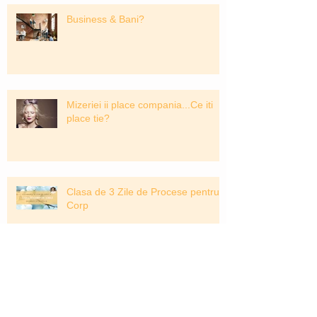
Business & Bani?
Mizeriei ii place compania...Ce iti
place tie?
Clasa de 3 Zile de Procese pentru
Corp
9 Lucruri Pe care ti le-ar Spune
Corpul daca l-ai asculta