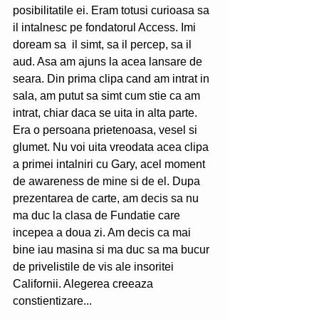
posibilitatile ei. Eram totusi curioasa sa 
il intalnesc pe fondatorul Access. Imi 
doream sa  il simt, sa il percep, sa il 
aud. Asa am ajuns la acea lansare de 
seara. Din prima clipa cand am intrat in 
sala, am putut sa simt cum stie ca am 
intrat, chiar daca se uita in alta parte. 
Era o persoana prietenoasa, vesel si 
glumet. Nu voi uita vreodata acea clipa 
a primei intalniri cu Gary, acel moment 
de awareness de mine si de el. Dupa 
prezentarea de carte, am decis sa nu 
ma duc la clasa de Fundatie care 
incepea a doua zi. Am decis ca mai 
bine iau masina si ma duc sa ma bucur 
de privelistile de vis ale insoritei 
Californii. Alegerea creeaza 
constientizare...