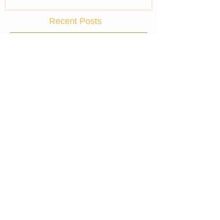
Recent Posts
Corpule, ce imi comunici?
Business & Bani?
Mizeriei ii place compania...Ce iti
place tie?