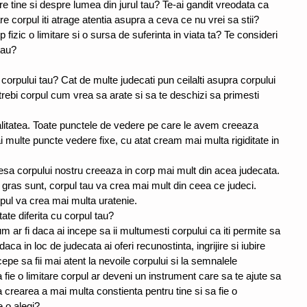
re tine si despre lumea din jurul tau? Te-ai gandit vreodata ca 
re corpul iti atrage atentia asupra a ceva ce nu vrei sa stii? 
 fizic o limitare si o sursa de suferinta in viata ta? Te consideri 
tau?
 corpului tau? Cat de multe judecati pun ceilalti asupra corpului 
ntrebi corpul cum vrea sa arate si sa te deschizi sa primesti 
litatea. Toate punctele de vedere pe care le avem creeaza 
i multe puncte vedere fixe, cu atat cream mai multa rigiditate in 
esa corpului nostru creeaza in corp mai mult din acea judecata. 
gras sunt, corpul tau va crea mai mult din ceea ce judeci. 
pul va crea mai multa uratenie. 
ate diferita cu corpul tau?
m ar fi daca ai incepe sa ii multumesti corpului ca iti permite sa 
ca in loc de judecata ai oferi recunostinta, ingrijire si iubire 
epe sa fii mai atent la nevoile corpului si la semnalele 
 fie o limitare corpul ar deveni un instrument care sa te ajute sa 
la crearea a mai multa constienta pentru tine si sa fie o 
e o alegi? 