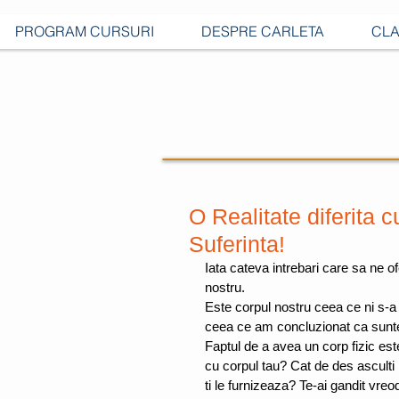
PROGRAM CURSURI
DESPRE CARLETA
CLA
O Realitate diferita 
Suferinta!
Iata cateva intrebari care sa ne o
nostru. 
Este corpul nostru ceea ce ni s-
ceea ce am concluzionat ca suntem
Faptul de a avea un corp fizic est
cu corpul tau? Cat de des asculti l
ti le furnizeaza? Te-ai gandit vreo