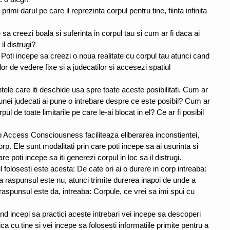
rimi darul pe care il reprezinta corpul pentru tine, fiinta infinita 
sa creezi boala si suferinta in corpul tau si cum ar fi daca ai 
il distrugi?
. Poti incepe sa creezi o noua realitate cu corpul tau atunci cand 
lor de vedere fixe si a judecatilor si accesezi spatiul 
tele care iti deschide usa spre toate aceste posibilitati. Cum ar 
a unei judecati ai pune o intrebare despre ce este posibil? Cum ar 
rpul de toate limitarile pe care le-ai blocat in el? Ce ar fi posibil 
 Access Consciousness faciliteaza eliberarea inconstientei, 
 corp. Ele sunt modalitati prin care poti incepe sa ai usurinta si 
 poti incepe sa iti generezi corpul in loc sa il distrugi. 
 folosesti este acesta: De cate ori ai o durere in corp intreaba: 
raspunsul este nu, atunci trimite durerea inapoi de unde a 
raspunsul este da, intreaba: Corpule, ce vrei sa imi spui cu 
d incepi sa practici aceste intrebari vei incepe sa descoperi 
 cu tine si vei incepe sa folosesti informatiile primite pentru a 