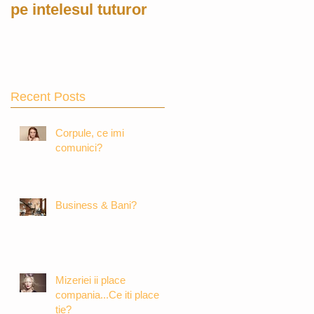
pe intelesul tuturor
Recent Posts
Corpule, ce imi
comunici?
Business & Bani?
Mizeriei ii place
compania...Ce iti place
tie?