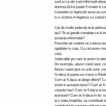
sunt si ca ele sunt informatii desp
durerea fizica poate fi modul in ca
Consideri tu faptul de avea un corp
tu o victima in legatura cu corpul 
Cat de multe judecati ai la adresa
tau? Te-ai gandit vreodata sa iti i
aceasta informatie? 
Punctele de vedere ne creeza rea
rigiditate in corp. Cu cat avem ma
corp. 
Judecatile pe care le avem la adr
De exemplu, atunci cand spui: ce 
Atunci cand spui ce urat sunt, cor
Si daca ai putea sa creezi o Realit
Cum ar fi daca ai alege diferit? Cu
existi in aceasta lume? Cum ar fi da
corpului tau? Cum ar fi daca ai inc
acestuia? Cum ar fi daca in loc sa
ai o viata implinita, sa contribuie 
contributie la crearea vietii pe car