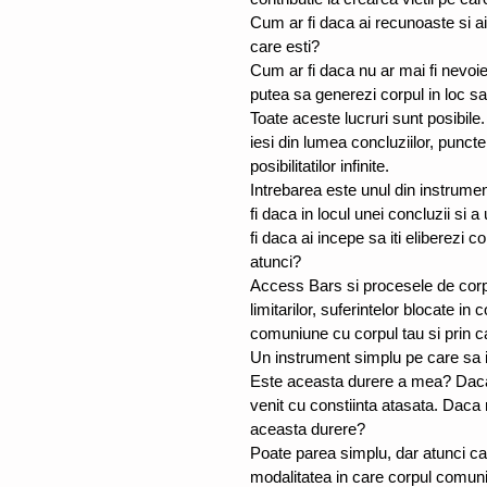
Cum ar fi daca ai recunoaste si ai p
care esti? 
Cum ar fi daca nu ar mai fi nevoie 
putea sa generezi corpul in loc sa 
Toate aceste lucruri sunt posibile
iesi din lumea concluziilor, puncte
posibilitatilor infinite. 
Intrebarea este unul din instrumen
fi daca in locul unei concluzii si 
fi daca ai incepe sa iti eliberezi co
atunci? 
Access Bars si procesele de corp
limitarilor, suferintelor blocate in
comuniune cu corpul tau si prin care
Un instrument simplu pe care sa il
Este aceasta durere a mea? Daca 
venit cu constiinta atasata. Daca 
aceasta durere?
Poate parea simplu, dar atunci can
modalitatea in care corpul comunica