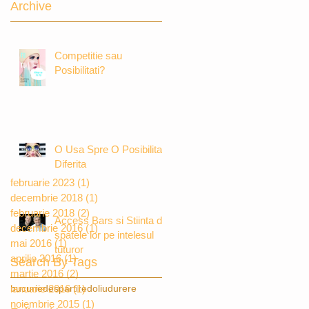
Archive
Competitie sau
Posibilitati?
O Usa Spre O Posibilitate
Diferita
februarie 2023
(1)
1 postare
decembrie 2018
(1)
1 postare
februarie 2018
(2)
2 postări
Access Bars si Stiinta din
decembrie 2016
(1)
1 postare
spatele lor pe intelesul
mai 2016
(1)
1 postare
tuturor
aprilie 2016
(1)
1 postare
Search By Tags
martie 2016
(2)
2 postări
bucurie
ianuarie 2016
despartire
(1)
1 postare
doliu
durere
noiembrie 2015
(1)
1 postare