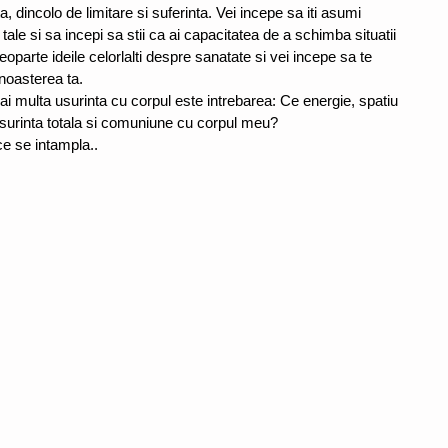
ta, dincolo de limitare si suferinta. Vei incepe sa iti asumi 
tale si sa incepi sa stii ca ai capacitatea de a schimba situatii 
eoparte ideile celorlalti despre sanatate si vei incepe sa te 
unoasterea ta.
i multa usurinta cu corpul este intrebarea: Ce energie, spatiu 
 usurinta totala si comuniune cu corpul meu? 
ce se intampla..