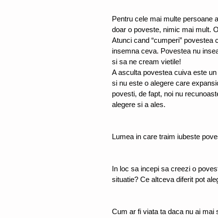
Pentru cele mai multe persoane a 
doar o poveste, nimic mai mult. 
Atunci cand “cumperi” povestea cui
insemna ceva. Povestea nu insea
si sa ne cream vietile!
A asculta povestea cuiva este un 
si nu este o alegere care expansio
povesti, de fapt, noi nu recunoas
alegere si a ales.
Lumea in care traim iubeste poves
In loc sa incepi sa creezi o poves
situatie? Ce altceva diferit pot a
Cum ar fi viata ta daca nu ai mai