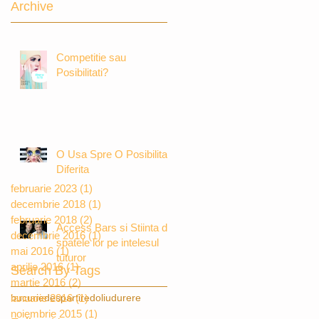
Archive
Competitie sau
Posibilitati?
O Usa Spre O Posibilitate
Diferita
februarie 2023
(1)
1 postare
decembrie 2018
(1)
1 postare
februarie 2018
(2)
2 postări
Access Bars si Stiinta din
decembrie 2016
(1)
1 postare
spatele lor pe intelesul
mai 2016
(1)
1 postare
tuturor
aprilie 2016
(1)
1 postare
Search By Tags
martie 2016
(2)
2 postări
bucurie
ianuarie 2016
despartire
(1)
1 postare
doliu
durere
noiembrie 2015
(1)
1 postare