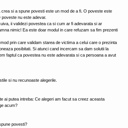
crea si a spune povesti este un mod de a fi. O poveste este 
O poveste nu este adevar.
va, ii validezi povestea ca si cum ar fi adevarata si ar 
mna nimic! Ea este doar modul in care refuzam sa fim prezenti 
mod prin care validam starea de victima a celui care o prezinta 
neaza posibitati. Si atunci cand incercam sa dam solutii la 
tem faptul ca povestea nu este adevarata si ca persoana a avut 
tile si nu recunoaste alegerile.
te ai putea intreba: Ce alegeri am facut sa creez aceasta 
lege acum?
 spune povesti?