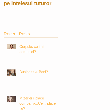
pe intelesul tuturor
Recent Posts
Corpule, ce imi
comunici?
Business & Bani?
Mizeriei ii place
compania...Ce iti place
tie?