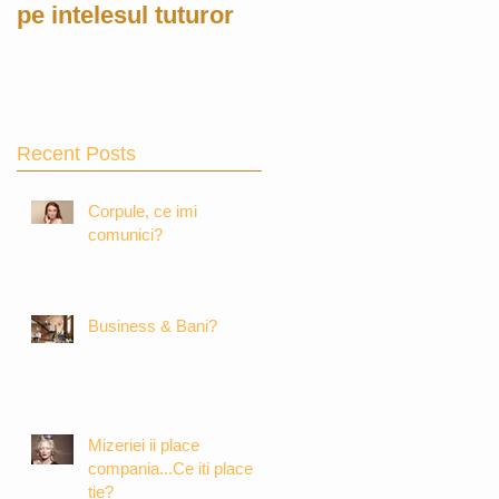
pe intelesul tuturor
Recent Posts
Corpule, ce imi
comunici?
Business & Bani?
Mizeriei ii place
compania...Ce iti place
tie?