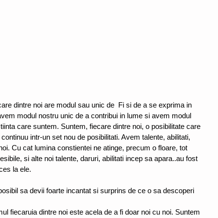
are dintre noi are modul sau unic de  Fi si de a se exprima in 
 avem modul nostru unic de a contribui in lume si avem modul 
inta care suntem. Suntem, fiecare dintre noi, o posibilitate care 
tinuu intr-un set nou de posibilitati. Avem talente, abilitati, 
noi. Cu cat lumina constientei ne atinge, precum o floare, tot 
ibile, si alte noi talente, daruri, abilitati incep sa apara..au fost 
es la ele.
 posibil sa devii foarte incantat si surprins de ce o sa descoperi 
ul fiecaruia dintre noi este acela de a fi doar noi cu noi. Suntem 