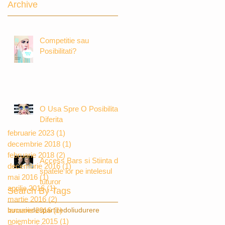
Archive
Competitie sau
Posibilitati?
O Usa Spre O Posibilitate
Diferita
februarie 2023
(1)
1 postare
decembrie 2018
(1)
1 postare
februarie 2018
(2)
2 postări
Access Bars si Stiinta din
decembrie 2016
(1)
1 postare
spatele lor pe intelesul
mai 2016
(1)
1 postare
tuturor
aprilie 2016
(1)
1 postare
Search By Tags
martie 2016
(2)
2 postări
bucurie
ianuarie 2016
despartire
(1)
1 postare
doliu
durere
noiembrie 2015
(1)
1 postare